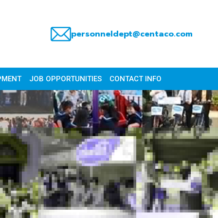
personneldept@centaco.com
PMENT
JOB OPPORTUNITIES
CONTACT INFO