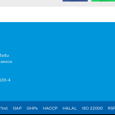
โยธิน
องหลวง
8633-4
1rst
GAP
GHPs
HACCP
HALAL
ISO 22000
RS