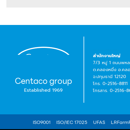
Thai leading food manufacturer under Centaco Group. Exporting premium chilled and frozen chicken products globally, i.e.,China,Japan,Asia,EU…
สํานักงานใหญ่
7/3 หมู่ 1 ถนนพหล
ต.คลองหนึ่ง อ.คล
จ.ปทุมธานี 12120
Centaco group
โทร. 0-2516-8811
Established 1969
โทรสาร. 0-2516-
ISO9001
ISO/IEC 17025
UFAS
LRFarmF