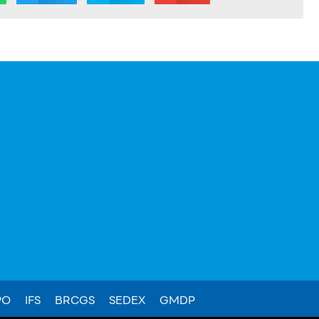
PO
IFS
BRCGS
SEDEX
GMDP