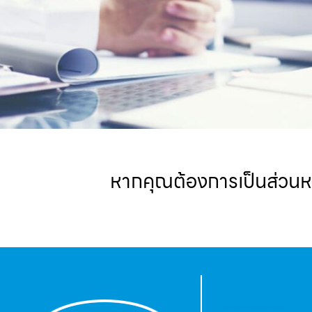
หากคุณต้องการเป็นส่วนหนึ
Thai leading food manufacturer under Centaco Group. Exporting premium chilled and frozen chicken products globally, i.e.,China,Japan,Asia,EU…