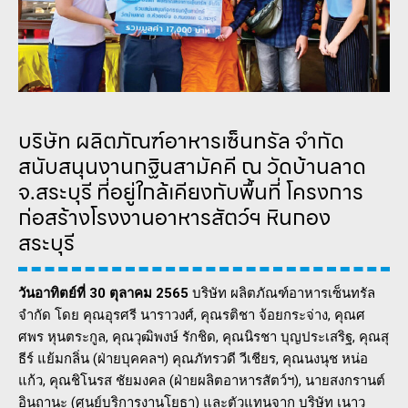
บริษัท ผลิตภัณฑ์อาหารเซ็นทรัล จำกัด
สนับสนุนงานกฐินสามัคคี ณ วัดบ้านลาด
จ.สระบุรี ที่อยู่ใกล้เคียงกับพื้นที่ โครงการ
ก่อสร้างโรงงานอาหารสัตว์ฯ หินกอง
สระบุรี
วันอาทิตย์ที่ 30 ตุลาคม 2565
บริษัท ผลิตภัณฑ์อาหารเซ็นทรัล
จำกัด โดย คุณอุรศรี นาราวงศ์, คุณรติชา จ้อยกระจ่าง, คุณศ
ศพร หุนตระกูล, คุณวุฒิพงษ์ รักชิด, คุณนิรชา บุญประเสริฐ, คุณสุ
ธีร์ แย้มกลิ่น (ฝ่ายบุคคลฯ) คุณภัทรวดี วีเชียร, คุณนงนุช หน่อ
แก้ว, คุณชิโนรส ชัยมงคล (ฝ่ายผลิตอาหารสัตว์ฯ), นายสงกรานต์
อินถานะ (ศูนย์บริการงานโยธา) และตัวแทนจาก บริษัท เนาว