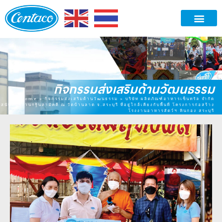
กิจกรรมส่งเสริมด้านวัฒนธรรม
Home
>
กิจกรรมส่งเสริมด้านวัฒนธรรม
>
บริษัท ผลิตภัณฑ์อาหารเซ็นทรัล จำกัด
สนับสนุนงานกฐินสามัคคี ณ วัดบ้านลาด จ.สระบุรี ที่อยู่ใกล้เคียงกับพื้นที่ โครงการก่อสร้าง
โรงงานอาหารสัตว์ฯ หินกอง สระบุรี