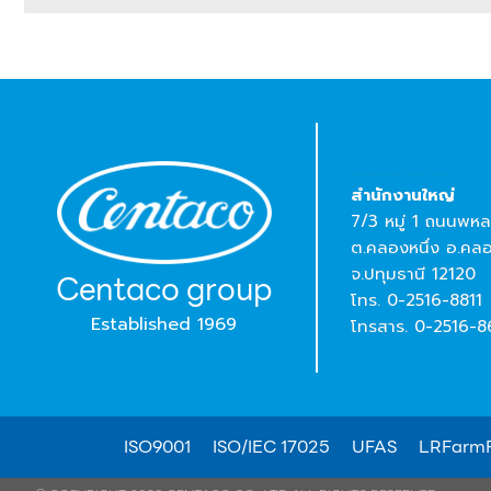
Thai leading food manufacturer under Centaco Group. Exporting premium chilled and frozen chicken products globally, i.e.,China,Japan,Asia,EU…
สํานักงานใหญ่
7/3 หมู่ 1 ถนนพหล
ต.คลองหนึ่ง อ.คล
จ.ปทุมธานี 12120
Centaco group
โทร. 0-2516-8811
Established 1969
โทรสาร. 0-2516-
ISO9001
ISO/IEC 17025
UFAS
LRFarmF