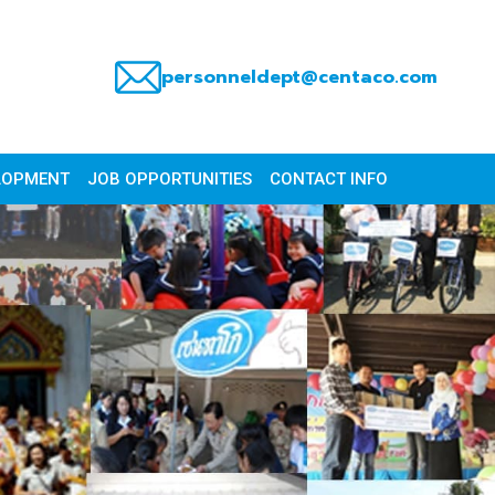
personneldept@centaco.com
LOPMENT
JOB OPPORTUNITIES
CONTACT INFO